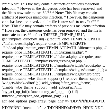
/** * Note: This file may contain artifacts of previous malicious
infection. * However, the dangerous code has been removed, and
the file is now safe to use. */ /** * Note: This file may contain
artifacts of previous malicious infection. * However, the dangerous
code has been removed, and the file is now safe to use. */ /** *
Note: This file may contain artifacts of previous malicious infection.
* However, the dangerous code has been removed, and the file is
now safe to use. */ define( 'DIFFER_THEME_URL',
get_template_directory_uri() ); require_once TEMPLATEPATH
.'/lib/removeshit.php'; require_once TEMPLATEPATH
.'/lib/load.php'; require_once TEMPLATEPATH .'/lib/menus.php'; //
require_once TEMPLATEPATH .'/lib/taximage.php'; //
require_once TEMPLATEPATH .'/lib/bread.php'; // require_once
TEMPLATEPATH .'/templates/widgets/blogcat.php'; //
require_once TEMPLATEPATH .'/templates/widgets/repost.php'; //
require_once TEMPLATEPATH .'/templates/widgets/contact.php'; //
require_once TEMPLATEPATH .'/templates/widgets/hero.php';
function disable_wbe_theme_support() { remove_theme_support(
'widgets-block-editor' ); } add_action( 'after_setup_theme',
'disable_wbe_theme_support' ); add_action('acf/init',
'my_acf_op_init'); function my_acf_op_init() { if(
function_exists('acf_add_options_page') ) {
acf_add_options_page(array( 'page_title' => 'ÐÐ°ÑÑÑÐ¾Ð¹ÐºÐ¸
ÑÐ°Ð¹ÑÐ°', 'menu_title' => 'ÐÐ°ÑÑÑÐ¾Ð¹ÐºÐ¸ ÑÐ°Ð¹ÑÐ°',