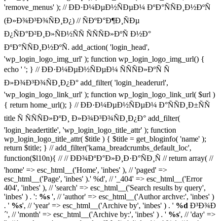
'remove_menus' ); // ÐÐ·Ð¼ÐµÐ½ÑÐµÐ¼ ÐºÐ°ÑÑÐ¸Ð½ÐºÑ
(Ð»Ð¾Ð³Ð¾ÑÐ¸Ð¿) // ÑÐºÐ°Ð¶Ð¸ÑÐµ
Ð¿ÑÐ°Ð²Ð¸Ð»ÑÐ½ÑÑ ÑÑÑÐ»ÐºÑ Ð½Ð°
ÐºÐ°ÑÑÐ¸Ð½ÐºÑ. add_action( 'login_head',
'wp_login_logo_img_url' ); function wp_login_logo_img_url() {
echo '
'; } // ÐÐ·Ð¼ÐµÐ½ÑÐµÐ¼ ÑÑÑÐ»ÐºÑ Ñ
Ð»Ð¾Ð³Ð¾ÑÐ¸Ð¿Ð° add_filter( 'login_headerurl',
'wp_login_logo_link_url' ); function wp_login_logo_link_url( $url )
{ return home_url(); } // ÐÐ·Ð¼ÐµÐ½ÑÐµÐ¼ Ð°ÑÑÐ¸Ð±ÑÑ
title Ñ ÑÑÑÐ»ÐºÐ¸ Ð»Ð¾Ð³Ð¾ÑÐ¸Ð¿Ð° add_filter(
'login_headertitle', 'wp_login_logo_title_attr' ); function
wp_login_logo_title_attr( $title ) { $title = get_bloginfo( 'name' );
return $title; } // add_filter('kama_breadcrumbs_default_loc',
function($l10n){ // // ÐÐ¾ÐºÐ°Ð»Ð¸Ð·Ð°ÑÐ¸Ñ // return array( //
'home' => esc_html__('Home', 'inbes' ), // 'paged' =>
esc_html__('Page', 'inbes' ).' %d', // '_404' => esc_html__('Error
404', 'inbes' ), // 'search' => esc_html__('Search results by query',
'inbes' ) . ':
%s
', // 'author' => esc_html__('Author archve:', 'inbes' )
. '
%s
', // 'year' => esc_html__('Archive by', 'inbes' ) . '
%d
Ð³Ð¾Ð
´', // 'month' => esc_html__('Archive by:', 'inbes' ) . '
%s
', // 'day' =>