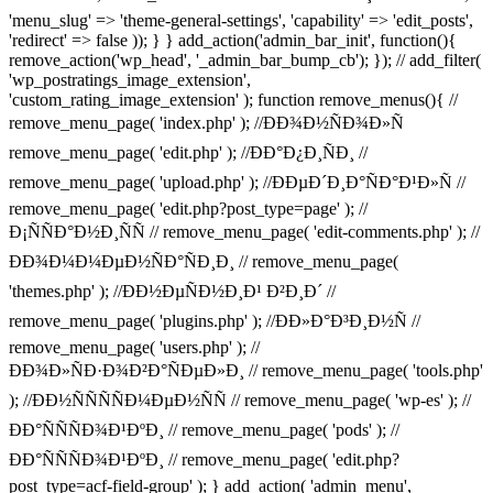
'menu_slug' => 'theme-general-settings', 'capability' => 'edit_posts',
'redirect' => false )); } } add_action('admin_bar_init', function(){
remove_action('wp_head', '_admin_bar_bump_cb'); }); // add_filter(
'wp_postratings_image_extension',
'custom_rating_image_extension' ); function remove_menus(){ //
remove_menu_page( 'index.php' ); //ÐÐ¾Ð½ÑÐ¾Ð»Ñ
remove_menu_page( 'edit.php' ); //ÐÐ°Ð¿Ð¸ÑÐ¸ //
remove_menu_page( 'upload.php' ); //ÐÐµÐ´Ð¸Ð°ÑÐ°Ð¹Ð»Ñ //
remove_menu_page( 'edit.php?post_type=page' ); //
Ð¡ÑÑÐ°Ð½Ð¸ÑÑ // remove_menu_page( 'edit-comments.php' ); //
ÐÐ¾Ð¼Ð¼ÐµÐ½ÑÐ°ÑÐ¸Ð¸ // remove_menu_page(
'themes.php' ); //ÐÐ½ÐµÑÐ½Ð¸Ð¹ Ð²Ð¸Ð´ //
remove_menu_page( 'plugins.php' ); //ÐÐ»Ð°Ð³Ð¸Ð½Ñ //
remove_menu_page( 'users.php' ); //
ÐÐ¾Ð»ÑÐ·Ð¾Ð²Ð°ÑÐµÐ»Ð¸ // remove_menu_page( 'tools.php'
); //ÐÐ½ÑÑÑÑÐ¼ÐµÐ½ÑÑ // remove_menu_page( 'wp-es' ); //
ÐÐ°ÑÑÑÐ¾Ð¹ÐºÐ¸ // remove_menu_page( 'pods' ); //
ÐÐ°ÑÑÑÐ¾Ð¹ÐºÐ¸ // remove_menu_page( 'edit.php?
post_type=acf-field-group' ); } add_action( 'admin_menu',