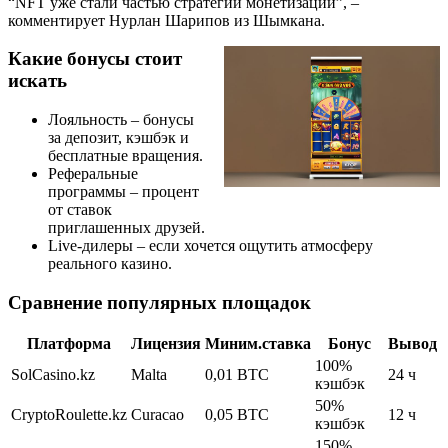
“NFT уже стали частью стратегии монетизации”, –
комментирует Нурлан Шарипов из Шымкана.
Какие бонусы стоит
искать
Лояльность – бонусы
за депозит, кэшбэк и
бесплатные вращения.
Реферальные
программы – процент
от ставок
приглашенных друзей.
Live‑дилеры – если хочется ощутить атмосферу
реального казино.
Сравнение популярных площадок
Платформа
Лицензия
Миним.ставка
Бонус
Вывод
100%
SolCasino.kz
Malta
0,01 BTC
24 ч
кэшбэк
50%
CryptoRoulette.kz
Curacao
0,05 BTC
12 ч
кэшбэк
150%